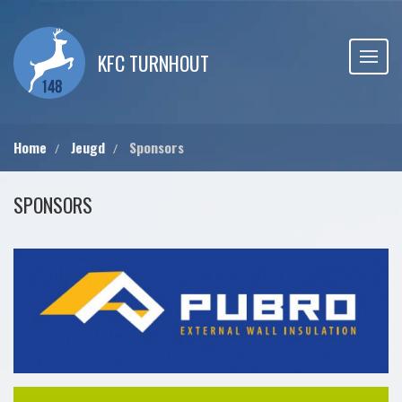
KFC TURNHOUT
Home
Jeugd
Sponsors
SPONSORS