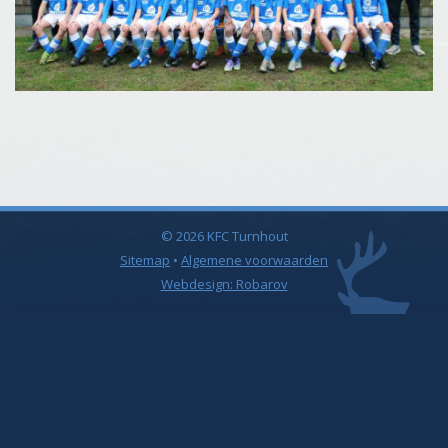
© 2026 KFC Turnhout
Sitemap
•
Algemene voorwaarden
Webdesign: Robarov