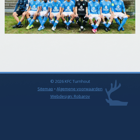
© 2026 KFC Turnhout
Sitemap
•
Algemene voorwaarden
Webdesign: Robarov