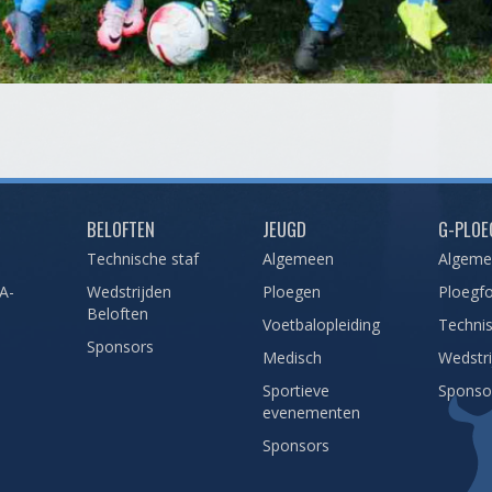
BELOFTEN
JEUGD
G-PLOE
Technische staf
Algemeen
Algem
A-
Wedstrijden
Ploegen
Ploegfo
Beloften
Voetbalopleiding
Technis
Sponsors
Medisch
Wedstr
Sportieve
Sponso
evenementen
Sponsors