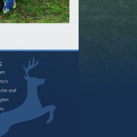
G
een
to's
che staf
ijden
rs