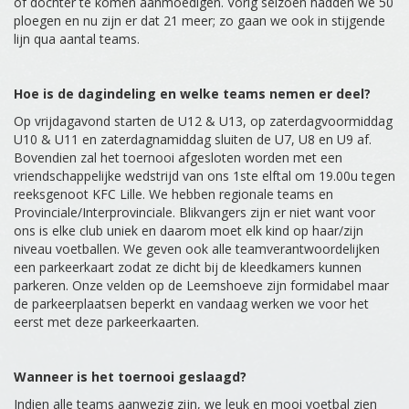
of dochter te komen aanmoedigen. Vorig seizoen hadden we 50
ploegen en nu zijn er dat 21 meer; zo gaan we ook in stijgende
lijn qua aantal teams.
Hoe is de dagindeling en welke teams nemen er deel?
Op vrijdagavond starten de U12 & U13, op zaterdagvoormiddag
U10 & U11 en zaterdagnamiddag sluiten de U7, U8 en U9 af.
Bovendien zal het toernooi afgesloten worden met een
vriendschappelijke wedstrijd van ons 1ste elftal om 19.00u tegen
reeksgenoot KFC Lille. We hebben regionale teams en
Provinciale/Interprovinciale. Blikvangers zijn er niet want voor
ons is elke club uniek en daarom moet elk kind op haar/zijn
niveau voetballen. We geven ook alle teamverantwoordelijken
een parkeerkaart zodat ze dicht bij de kleedkamers kunnen
parkeren. Onze velden op de Leemshoeve zijn formidabel maar
de parkeerplaatsen beperkt en vandaag werken we voor het
eerst met deze parkeerkaarten.
Wanneer is het toernooi geslaagd?
Indien alle teams aanwezig zijn, we leuk en mooi voetbal zien