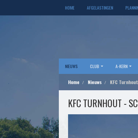
HOME
AFGELASTINGEN
PLANNI
NIEUWS
CLUB
A-KERN
Home
Nieuws
KFC Turnhout 
KFC TURNHOUT - SC