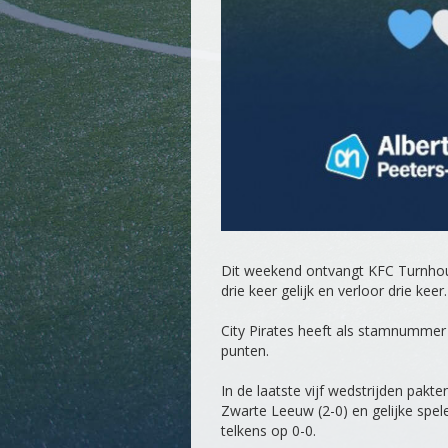
Dit weekend ontvangt KFC Turnhout
drie keer gelijk en verloor drie ke
City Pirates heeft als stamnummer 
punten.
In de laatste vijf wedstrijden pakte
Zwarte Leeuw (2-0) en gelijke spe
telkens op 0-0.