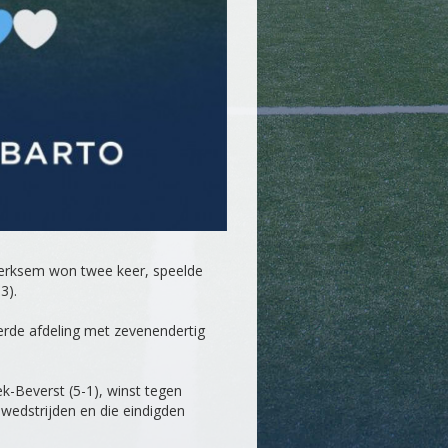
Merksem won twee keer, speelde
3).
derde afdeling met zevenendertig
ek-Beverst (5-1), winst tegen
wedstrijden en die eindigden