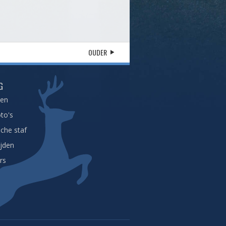
OUDER
G
een
to's
che staf
ijden
rs