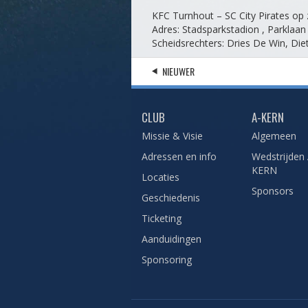
KFC Turnhout – SC City Pirates op
Adres: Stadsparkstadion , Parklaa
Scheidsrechters: Dries De Win, D
NIEUWER
CLUB
A-KERN
Missie & Visie
Algemeen
Adressen en info
Wedstrijden 
KERN
Locaties
Sponsors
Geschiedenis
Ticketing
Aanduidingen
Sponsoring