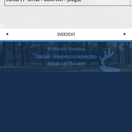
OVERZICHT
© 2026 KFC Turnhout
Sitemap
•
Algemene voorwaarden
Webdesign: Robarov