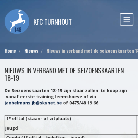
KFC TURNHOUT
Home
Nieuws
Nieuws in verband met de seizoenskaarten 1
NIEUWS IN VERBAND MET DE SEIZOENSKAARTEN
18-19
De Seizoenskaarten 18-19 zijn klaar zullen te koop zijn
vanaf eerste training leemshoeve of via
janbelmans.jb@skynet.be
of 0475/48 19 66
e
1
elftal (staan- of zitplaats)
Jeugd
e
Combi (1
elftal – beloften – jeugd)