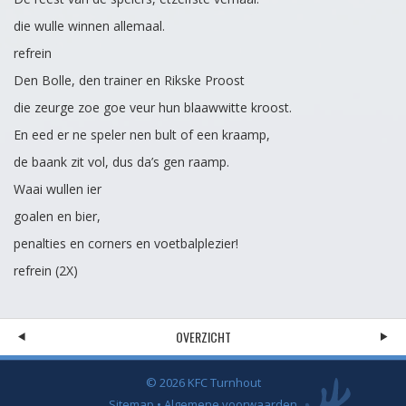
die wulle winnen allemaal.
refrein
Den Bolle, den trainer en Rikske Proost
die zeurge zoe goe veur hun blaawwitte kroost.
En eed er ne speler nen bult of een kraamp,
de baank zit vol, dus da’s gen raamp.
Waai wullen ier
goalen en bier,
penalties en corners en voetbalplezier!
refrein (2X)
OVERZICHT
© 2026 KFC Turnhout
Sitemap
•
Algemene voorwaarden