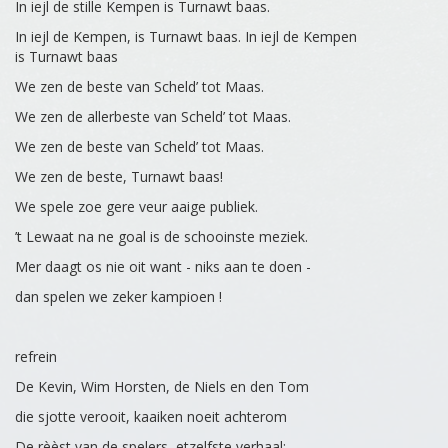
In iejl de stille Kempen is Turnawt baas.
In iejl de Kempen, is Turnawt baas. In iejl de Kempen
is Turnawt baas
We zen de beste van Scheld’ tot Maas.
We zen de allerbeste van Scheld’ tot Maas.
We zen de beste van Scheld’ tot Maas.
We zen de beste, Turnawt baas!
We spele zoe gere veur aaige publiek.
’t Lewaat na ne goal is de schooinste meziek.
Mer daagt os nie oit want - niks aan te doen -
dan spelen we zeker kampioen !
refrein
De Kevin, Wim Horsten, de Niels en den Tom
die sjotte verooit, kaaiken noeit achterom
De rèèst van de spelers, etzelfste verhaal: