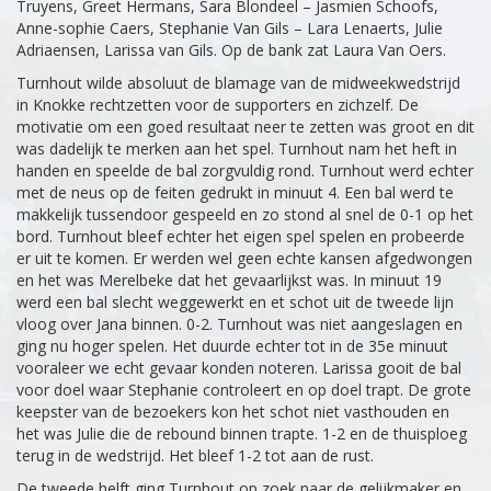
Truyens, Greet Hermans, Sara Blondeel – Jasmien Schoofs,
Anne-sophie Caers, Stephanie Van Gils – Lara Lenaerts, Julie
Adriaensen, Larissa van Gils. Op de bank zat Laura Van Oers.
Turnhout wilde absoluut de blamage van de midweekwedstrijd
in Knokke rechtzetten voor de supporters en zichzelf. De
motivatie om een goed resultaat neer te zetten was groot en dit
was dadelijk te merken aan het spel. Turnhout nam het heft in
handen en speelde de bal zorgvuldig rond. Turnhout werd echter
met de neus op de feiten gedrukt in minuut 4. Een bal werd te
makkelijk tussendoor gespeeld en zo stond al snel de 0-1 op het
bord. Turnhout bleef echter het eigen spel spelen en probeerde
er uit te komen. Er werden wel geen echte kansen afgedwongen
en het was Merelbeke dat het gevaarlijkst was. In minuut 19
werd een bal slecht weggewerkt en et schot uit de tweede lijn
vloog over Jana binnen. 0-2. Turnhout was niet aangeslagen en
ging nu hoger spelen. Het duurde echter tot in de 35e minuut
vooraleer we echt gevaar konden noteren. Larissa gooit de bal
voor doel waar Stephanie controleert en op doel trapt. De grote
keepster van de bezoekers kon het schot niet vasthouden en
het was Julie die de rebound binnen trapte. 1-2 en de thuisploeg
terug in de wedstrijd. Het bleef 1-2 tot aan de rust.
De tweede helft ging Turnhout op zoek naar de gelijkmaker en