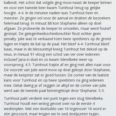
balbezit. Het schot dat volgde ging mooi naast de keeper binnen
en voor een tweede keer kwam Turnhout terug op gelijke
hoogte. 4-4. In de minuten nadien was Turnhout heer en
meester. Ze gingen vol voor de aanval en drukten de bezoekers
helemaal terug. In minuut 88 kon Stephanie alleen op doel
afgaan. Ze probeerde de keeper te omzeilen, maar werd foutief
gestopt. De gelegenheidsscheidsrechter floot echter geen
penalty. Julie was te verbaasd toen twee speelsters op de grond
lagen en trapte de bal op de paal. Het bleef 4-4. Turnhout bleef
baas, maar in de blessuretijd kreeg Turnhout het deksel op de
neus. in minuut 91 vloog een schot van ver over iedereen
inclusief Jana in doel en zo kwam Merelbeke weer op
voorsprong. 4-5. Turnhout trapte af en ging met allen naar voor.
De voorzet van Julie werd mooi op doel gekopt door Stephanie,
maar de keepster zat er goed tussen. De corner van de laatste
kans voor Turnhout en op twee speelsters na ging iedereen
mee. Geluk dwing je af zeggen ze altijd en de corner van Julie
werd aan de tweede paal binnengekopt door Stephanie. 5-5.
Turnhout pakt verdient een punt tegen een stug Merelbeke.
Turnhout houdt een wrang gevoel over na de eerste 4
wedstrijden. Met een doelsaldo van 16 tegenover 16 word er
vlot gescoord, maar krijgen we te veel doelpunten tegen.