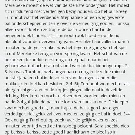
Merelbeke moest de wet van de sterkste ondergaan. Het moest
zich uitsluitend met verdedigen bezig houden. Op het uur kreeg
Turnhout wat het verdiende. Stephanie kon een weggewerkte
bal onderscheppen en terug over de verdediging gooien. Larissa
alleen voor doel en ze trapte de bal mooi en hard in de
benedenhoek binnen. 2-2. Turnhout rook bloed en wilde nu
absoluut voor de overwinning gaan. Het bleef aanvallen, maar 5
minuten na de gelijkmaker was het tegen de gang van het spel
in dat Merelbeke terug op voorsprong kwam. Het schot van de
bezoekers belandde eerst nog op de paal maar in het
geharrewar dat achteraf ontstond werd de bal binnengetrapt. 2-
3. Nu was Turnhout wel aangedaan en nog in dezelfde minuut
bokste Jana een bal in de voeten van de tegenstander die
makkelijk in doel kan besluiten. 2-4. Bij Turnhout werd echter als
ploeg rechtgestaan en de kopjes gingen allemaal in dezelfde
richting. Hier kon en mocht niet verloren worden. Vier minuten
na de 2-4 gaf Julie de bal in de loop van Larissa mee. De keeper
kwam echter goed uit, maar trapte de bal tegen haar eigen
verdediger. Het geluk zal even mee en zo ging de bal in doel. 3-4.
Ook nu ging Turnhout op zoek naar de gelijkmaker en zes
minuten voor tijd werd de thuisploeg beloont. Sara speelde diep
op Larissa. Larissa zette goed haar lichaam en bleef zo in